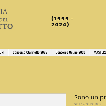
(1999 -
2024)
ONI
Concorso Clarinetto 2025
Concorso Online 2026
MASTERC
Sono un p
SKU: 126351351935