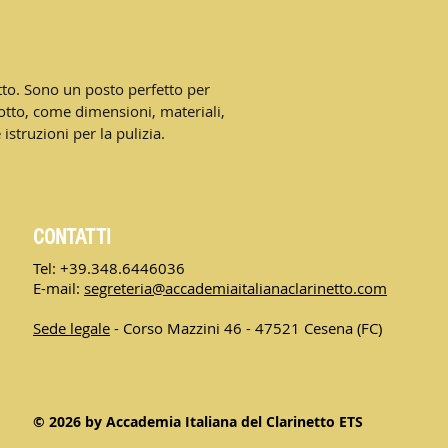
informazioni traspar
spedizioni è il modo
rassicurare i tuoi c
te in tutta sicurezza
to. Sono un posto perfetto per 
otto, come dimensioni, materiali, 
istruzioni per la pulizia.
CONTATTI
Tel: +39.348.6446036
E-mail:
segreteria@accademiaitalianaclarinetto.com
Sede legale
- Corso Mazzini 46 -
47521 Cesena (FC)
© 2026 by Accademia Italiana del Clarinetto ETS