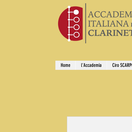
Home
l'Accademia
Ciro SCARP